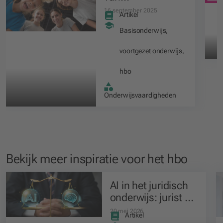
groepsvorming in
16 september 2025
Artikel
de klas
Basisonderwijs
,
voortgezet onderwijs
,
hbo
Onderwijsvaardigheden
Bekijk meer inspiratie voor het
hbo
AI in het juridisch
onderwijs: jurist en
voormalig rechter
20 mei 2026
Artikel
Oscar van der