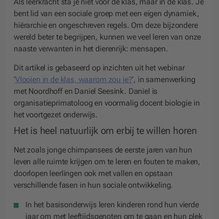
Als leerkracht sta je niet voor de klas, maar in de klas. Je
bent lid van een sociale groep met een eigen dynamiek,
hiërarchie en ongeschreven regels. Om deze bijzondere
wereld beter te begrijpen, kunnen we veel leren van onze
naaste verwanten in het dierenrijk: mensapen.
Dit artikel is gebaseerd op inzichten uit h
et webinar
‘
Vlooien in de klas, waarom zou je?
’
, in samenwerking
met Noordhoff en Daniel Seesink. Daniel is
organisatieprimatoloog en voormalig docent biologie in
het voortgezet onderwijs.
Het is heel natuurlijk om erbij te willen horen
Net zoals jonge chimpansees de eerste jaren van hun
leven alle ruimte krijgen om te leren en fouten te maken,
doorlopen leerlingen ook met vallen en opstaan
verschillende fasen in hun sociale ontwikkeling.
In het basisonderwijs
leren kinderen rond hun vierde
jaar om met leeftijdsgenoten om te gaan en hun plek