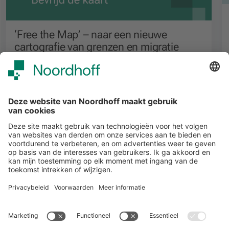
‘Free the Map’ – naar een nieuwe
cartografie van grenzen en migratie
Voortgezet onderwijs
Alle events
START
Volg ons
Snel naar
Meer over Noordhoff