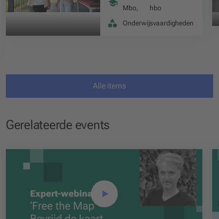
Mbo
,
hbo
Onderwijsvaardigheden
Alle items
Gerelateerde events