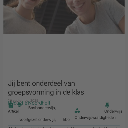
Jij bent onderdeel van
groepsvorming in de klas
16 september 2025
Redactie Noordhoff
Basisonderwijs
,
Artikel
Onderwijs
Onderwijsvaardigheden
voortgezet onderwijs
,
hbo