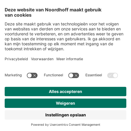
Alle items
START
Volg ons
Snel naar
Meer over Noordhoff
Contact
© 2026 Noordhoff Uitgevers BV
Algemene voorwaarden