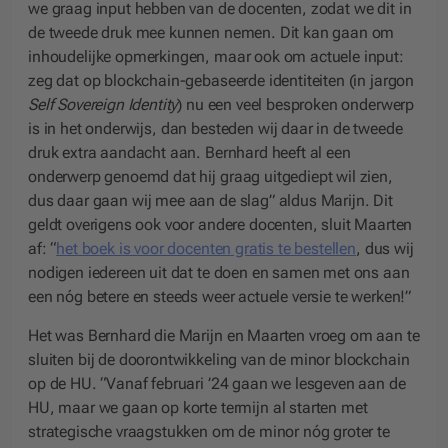
we graag input hebben van de docenten, zodat we dit in
de tweede druk mee kunnen nemen. Dit kan gaan om
inhoudelijke opmerkingen, maar ook om actuele input:
zeg dat op blockchain-gebaseerde identiteiten (in jargon
Self Sovereign Identity
) nu een veel besproken onderwerp
is in het onderwijs, dan besteden wij daar in de tweede
druk extra aandacht aan. Bernhard heeft al een
onderwerp genoemd dat hij graag uitgediept wil zien,
dus daar gaan wij mee aan de slag” aldus Marijn. Dit
geldt overigens ook voor andere docenten, sluit Maarten
af: “
het boek is voor docenten gratis te bestellen
, dus wij
nodigen iedereen uit dat te doen en samen met ons aan
een nóg betere en steeds weer actuele versie te werken!”
Het was Bernhard die Marijn en Maarten vroeg om aan te
sluiten bij de doorontwikkeling van de minor blockchain
op de HU. “Vanaf februari ’24 gaan we lesgeven aan de
HU, maar we gaan op korte termijn al starten met
strategische vraagstukken om de minor nóg groter te