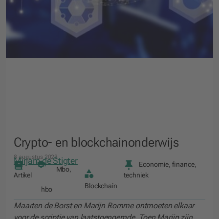
Crypto- en blockchainonderwijs
8 augustus 2023
Mirjam de Stigter
Economie, finance,
Mbo
,
Artikel
techniek
Blockchain
hbo
Maarten de Borst en Marijn Romme ontmoeten elkaar
voor de scriptie van laatstgenoemde. Toen Marijn zijn