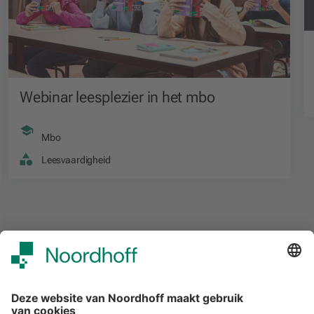
Webinar leesplezier in het mbo
Mbo
Leesvaardigheid
Alle events