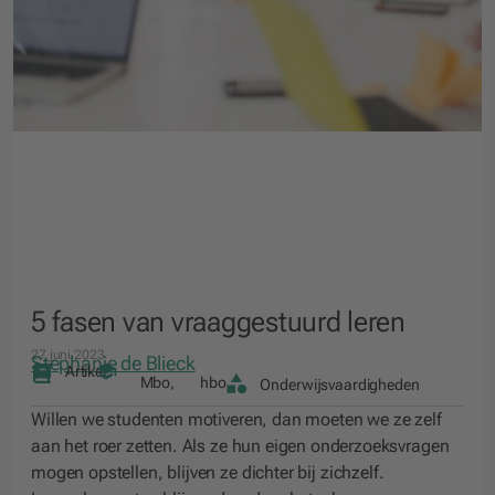
5 fasen van vraaggestuurd leren
27 juni 2023
Stephanie de Blieck
Artikel
Mbo
,
hbo
Onderwijsvaardigheden
Willen we studenten motiveren, dan moeten we ze zelf
aan het roer zetten. Als ze hun eigen onderzoeksvragen
mogen opstellen, blijven ze dichter bij zichzelf.