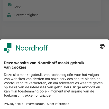
Mbo
Leesvaardigheid
Alle events
START
Volg ons
Snel naar