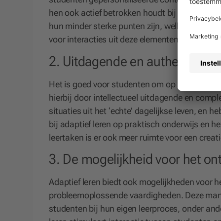
hen ook actief betrokken houdt bij hun leerpro
hun minder sterke punten zijn, welke leerme
voor interacties uit deze elementen voortvloeie
2. Uitdagende en authentieke 
Het is goed voor studenten om op school te w
hierbij door intellectueel uitdagende en compl
situaties uit het ‘echte’ dagelijkse leven, en 
bij adaptief leren op praktisch onderwijs en 
leertaken is er ook meer ruimte voor een creati
3. De mogelijkheid voor het on
Adaptief leren biedt ook mogelijkheden voor 
probleemoplossende vaardigheden. Deze manie
studenten bij hun eigen leerproces, onder ande