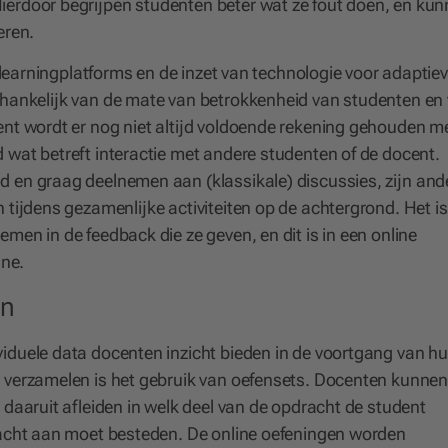
erdoor begrijpen studenten beter wat ze fout doen, en ku
eren.
e-learningplatforms en de inzet van technologie voor adaptie
afhankelijk van de mate van betrokkenheid van studenten en
ent wordt er nog niet altijd voldoende rekening gehouden m
d wat betreft interactie met andere studenten of de docent.
d en graag deelnemen aan (klassikale) discussies, zijn and
 tijdens gezamenlijke activiteiten op de achtergrond. Het is
men in de feedback die ze geven, en dit is in een online
ine.
en
iduele data docenten inzicht bieden in de voortgang van h
 verzamelen is het gebruik van oefensets. Docenten kunnen
 daaruit afleiden in welk deel van de opdracht de student
ndacht aan moet besteden. De online oefeningen worden