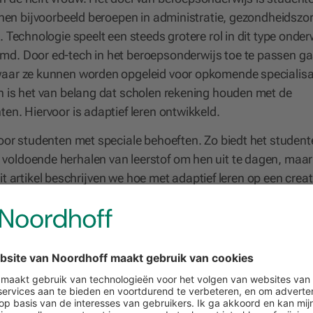
unnen bijvoorbeeld beroepen in administratie, gezondheidszor
. Technologie speelt een steeds grotere rol in dit type onder
d. Door ed-tech in het beroepsonderwijs toe te passen ga
waar ze kunnen worden opgeleid voor opkomende specialisa
n is het van belang dat scholen rekening houden met de
en. Hiervoor is adaptief leren ontwikkeld.
oor studenten met speciale behoeften. Zo biedt het student
voldoende herhalen van leerstof om hen uit te dagen, maar
 dit artikel beschrijven we hoe met adaptief leren op een creat
dat is gebaseerd op het leervermogen en de persoonlijke
matige intelligentie (AI) een onmisbare rol.
leerbehoeften van de studenten vervull
ch in Vocational Education and Training (ERVET) beschrijft
et beroepsonderwijs. Een daarvan is de mogelijkheid om
eden die hen zal helpen op weg naar een vervolgopleiding, 