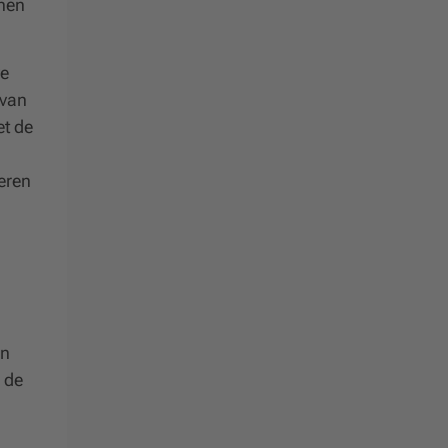
nnen
ve
 van
et de
eren
un
 de