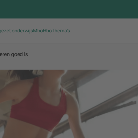
gezet onderwijs
Mbo
Hbo
Thema’s
eren goed is