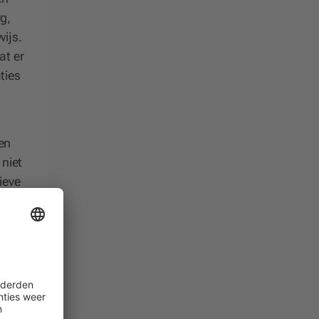
g,
wijs.
at er
ties
en
 niet
ieve
en
en