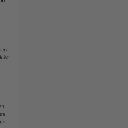
mpo
nnen
Juist
en
ere
ten