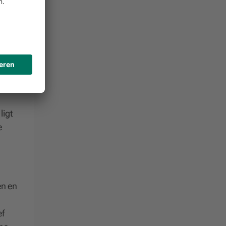
wat
at
ligt
e
en en
ef