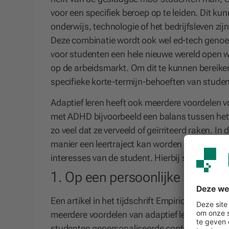
voor een specifiek beroep op te leiden. Dit k
onderwijs, technologie of het bedrijfsleven zijn
Deze combinatie wordt ook wel ed-tech genoem
voor studenten een hele nieuwe wereld open 
op de arbeidsmarkt. Om dit te kunnen bereike
specifieke korte-termijn-behoeften van student
Adaptief leren heeft ook meerdere voordelen v
met ADHD bijvoorbeeld een balans tussen het 
zo veel dat ze verveeld of geïrriteerd raken. In
manier een leertraject kan worden ontwikkeld 
interesses van de student. Hierbij speelt kunst
1. Op een persoonlijke manier 
Een artikel in het tijdschrift Empirical Resear
meerdere voordelen van adaptief leren voor h
studenten gepersonaliseerde content aan te bi