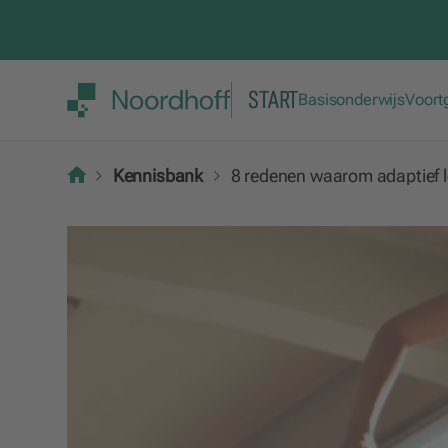
START
Basisonderwijs
Voort
Kennisbank
8 redenen waarom adaptief l