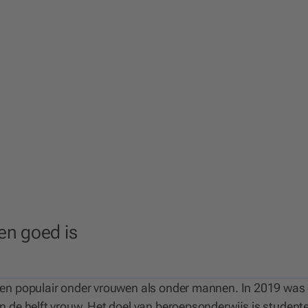
en goed is
ven populair onder vrouwen als onder mannen. In 2019 was
 de helft vrouw. Het doel van beroepsonderwijs is student