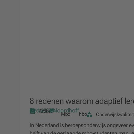
8 redenen waarom adaptief ler
Redactie Noordhoff
19 april 2022
Artikel
Mbo
,
hbo
Onderwijskwaliteit
In Nederland is beroepsonderwijs ongeveer e
helft van de geslaagde mbo-studenten man, en