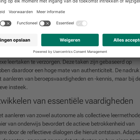
ces. De online data geeft studenten inzicht in wat ze leren, 
thoden ze gebruiken, hoe ze problemen aanpakken, en ook w
n.
leertaken
orden uitgedaagd. Volgens onderzoek helpt adaptief leren
exe leertaken te verzorgen. Deze taken zijn gebaseerd op
hebben daardoor een hoge mate van authenticiteit. De nadruk 
het aanleren van beroepsvaardigheden en -kennis, maar bij d
eve insteek.
twikkelen van essentiële vaardigheden
het aanleren van zowel autonome als collectieve leermethod
r van onderwijs bevordert de actieve betrokkenheid van
re door de reflectieve dialogen die hieruit ontstaan. Adapti