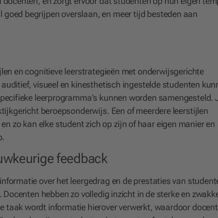
en docenten, en zorgt ervoor dat studenten op hun eigen te
l goed begrijpen overslaan, en meer tijd besteden aan
ijlen en cognitieve leerstrategieën met onderwijsgerichte
 auditief, visueel en kinesthetisch ingestelde studenten ku
n specifieke leerprogramma’s kunnen worden samengesteld. 
ktijkgericht beroepsonderwijs. Een of meerdere leerstijlen
n zo kan elke student zich op zijn of haar eigen manier en
p.
auwkeurige feedback
informatie over het leergedrag en de prestaties van student
n. Docenten hebben zo volledig inzicht in de sterke en zwakk
e taak wordt informatie hierover verwerkt, waardoor docen