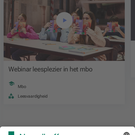
Webinar leesplezier in het mbo
Mbo
Leesvaardigheid