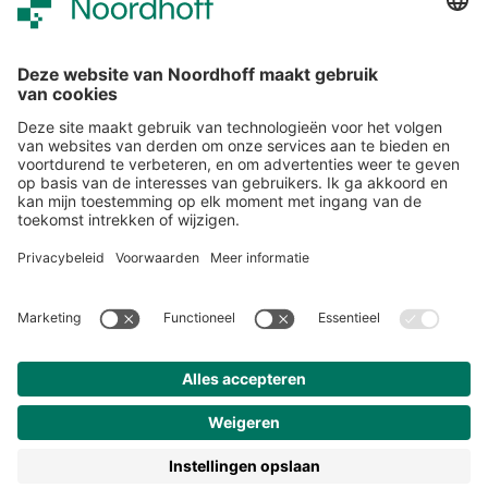
Alle events
START
Volg ons
Snel naar
Meer over Noordhoff
Contact