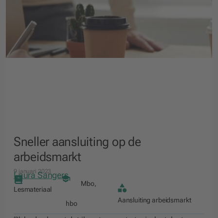
Sneller aansluiting op de
arbeidsmarkt
9 januari 2023
Laura Sangers
Mbo
,
Lesmateriaal
Aansluiting arbeidsmarkt
hbo