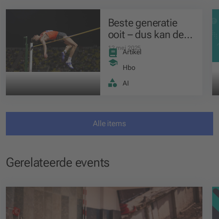
Beste generatie
ooit – dus kan de
lat omhoog!
12 mei 2025
Artikel
Hbo
AI
Alle items
Gerelateerde events