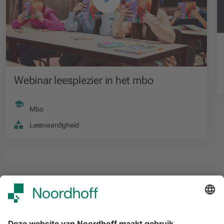
Webinar leesplezier in het mbo
Mbo
Leesvaardigheid