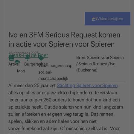
Video bekijken
Ivo en 3FM Serious Request komen
in actie voor Spieren voor Spieren
16 december 2025
Klaas-Eel de Boer
Bron:
Spieren voor Spieren
/ Serious Request / Ivo
Artikel
Burgerschap
,
Vitaal burgerschap
(Duchenne)
Mbo
sociaal-
maatschappelijk
Al meer dan 25 jaar zet
Stichting Spieren voor Spieren
alles op alles om spierziekten bij kinderen te verslaan.
Ieder jaar krijgen 250 ouders te horen dat hun kind een
spierziekte heeft. Dat de spieren van hun kind langzaam
zullen afbreken en er geen weg terug is. Dat rennen,
spelen, slikken en ademhalen voor hen niet
vanzelfsprekend zal zijn. Of misschien zelfs al is. Voor