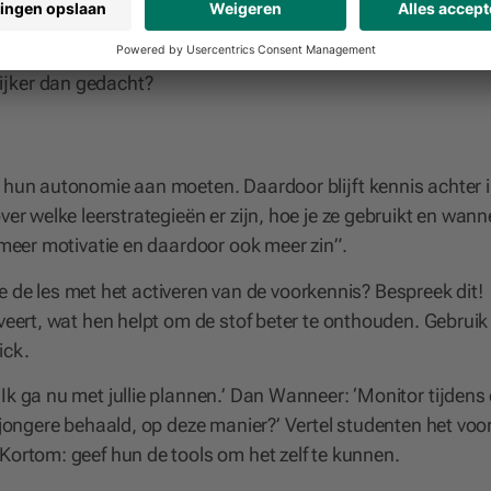
beeld aan plannen of monitoren.
ie gaan over het motiveren van jezelf. Hoe zet je door als
lijker dan gedacht?
 hun autonomie aan moeten. Daardoor blijft kennis achter 
ver welke leerstrategieën er zijn, hoe je ze gebruikt en wann
 meer motivatie en daardoor ook meer zin”.
 je de les met het activeren van de voorkennis? Bespreek dit!
veert, wat hen helpt om de stof beter te onthouden. Gebruik
ick.
Ik ga nu met jullie plannen.’ Dan Wanneer: ‘Monitor tijdens
s jongere behaald, op deze manier?’ Vertel studenten het voo
Kortom: geef hun de tools om het zelf te kunnen.