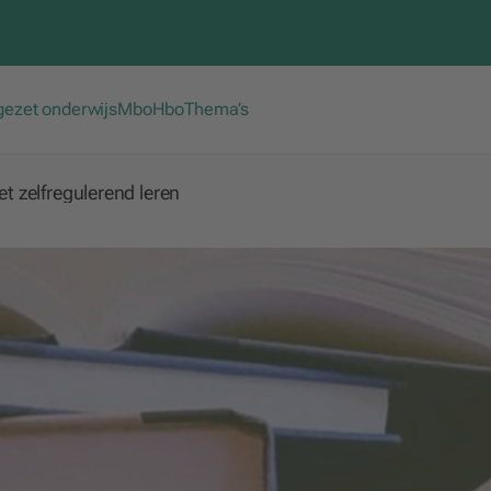
gezet onderwijs
Mbo
Hbo
Thema’s
et zelfregulerend leren