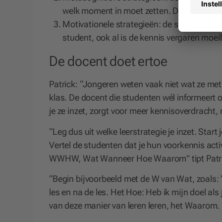
welk moment in moet zetten. Denk bijvoor
Motivationele strategieën: de strategieën d
student, ook al is de kennis vergaren moei
De docent doet ertoe
Patrick: “Jongeren weten vaak niet wat ze met
klas. De docent die studenten wél informeert o
je ze inzet, zorgt voor meer kennisoverdracht,
“Leg dus uit welke leerstrategie je inzet. Start
Vertel de studenten dat je hun voorkennis acti
WWHW, Wat Wanneer Hoe Waarom” tipt Patr
“Begin bijvoorbeeld met de W van Wat, zoals: ‘
les en na de les. Het Hoe: Heb ik mijn doel al
van deze manier van leren leren, het Waarom. 