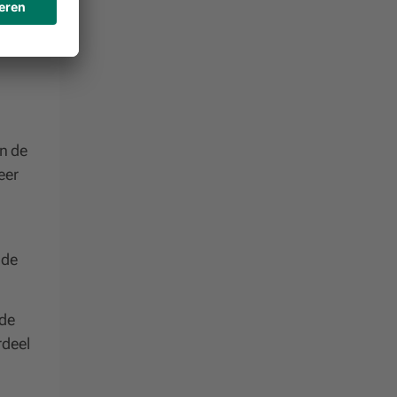
in de
eer
 de
 de
rdeel