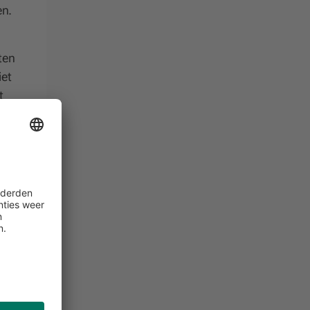
en.
ten
iet
t
 die
matie
 op