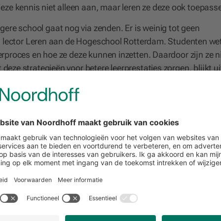
eze kennis niet alleen aan, maar leren ze deze ook toepass
ere school gaat nog via zenden. Er is weinig tot geen
ins, lector Leren aan de Hogeschool Rotterdam. Studenten we
leerproces en hoe ze deze kunnen inzetten. Daardoor zijn ze n
 deze strategieën voor betere leerprestaties zorgen, blijkt ui
n november bij ons aan tafel!
el grip op het leerproces. Dat bereik je dus met strategieën
typen tools:
 die helpen om de kennis je eigen te maken. Een student kan
ormatie in een schema te zetten of een mindmap rond infor
die de student helpen bij het bepalen welke leerstrategie je