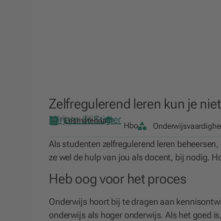
Zelfregulerend leren kun je nie
Mirjam de Stigter
16 oktober 2023
Lesmateriaal
Hbo
Onderwijsvaardigh
Als studenten zelfregulerend leren beheersen,
ze wel de hulp van jou als docent, bij nodig. H
Heb oog voor het proces
Onderwijs hoort bij te dragen aan kennisontwi
onderwijs als hoger onderwijs. Als het goed i