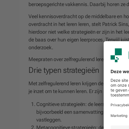
beroepsgerichte vakkennis. Daarbij horen ze d
Veel kennisoverdracht op de middelbare en hog
overdracht in het leren leren, stelt Patrick S
hierdoor niet welke strategieën er zijn in het 
de baas over hun eigen leerproces. Terwijl juist
onderzoek.
Meepraten over zelfregulerend leren?
Schuif i
Drie typen strategieën
Met zelfregulerend leren krijgen de studenten w
je inzet om te kunnen leren. Er zijn hierbij drie 
Cognitieve strategieën: de leerstrategieën
bijvoorbeeld een samenvatting maken, inf
vastleggen.
Metacognitieve strategieën: de ‘managers’ 