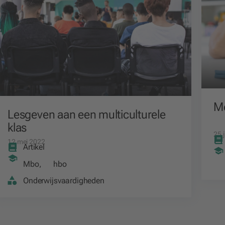
Me
Lesgeven aan een multiculturele
klas
25 
12 mei 2022
Artikel
Mbo
,
hbo
Onderwijsvaardigheden