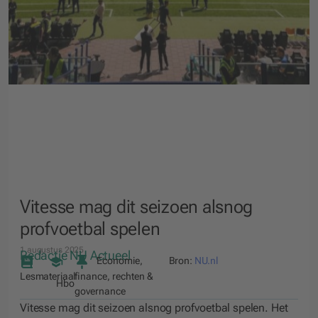
Vitesse mag dit seizoen alsnog
profvoetbal spelen
1 augustus 2025
Redactie NU Actueel
Economie,
Bron:
NU.nl
Lesmateriaal
finance, rechten &
Hbo
governance
Vitesse mag dit seizoen alsnog profvoetbal spelen. Het