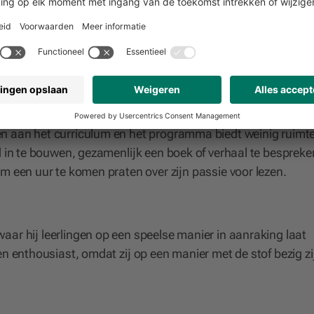
lezier te hebben in lezen en het omgaan met taal al in een
 worden geplant. Zelf pleit hij ervoor dat dat het beste kan
 moet het schoolsysteem wel op de schop. Op dit moment z
en aan het curriculum en het programma biedt weinig ruimt
jd in te bouwen, gezamenlijk een boek of verhaal te bespreke
m een uur te komen praten over zijn passie voor lezen.
ar hij leerlingen op een speelse manier in aanraking laat
n enthousiast, omdat zij op een manier met de stof bezig zi