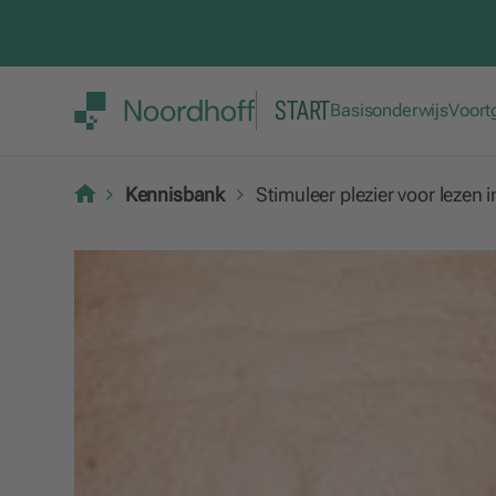
START
Basisonderwijs
Voort
Kennisbank
Stimuleer plezier voor lezen i