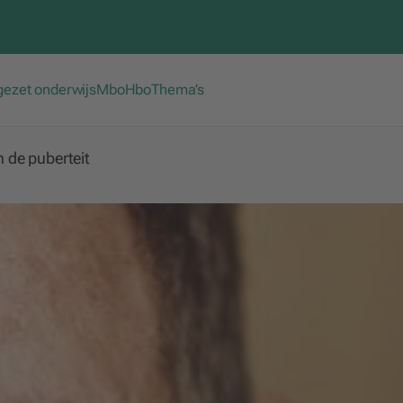
gezet onderwijs
Mbo
Hbo
Thema’s
n de puberteit