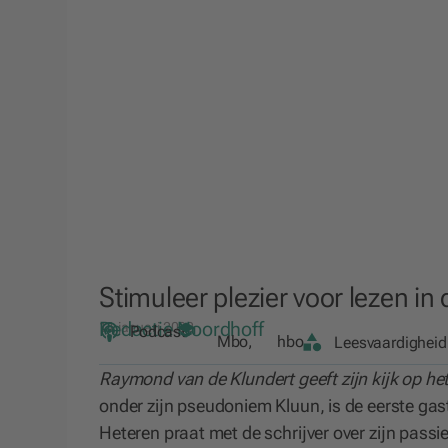
Stimuleer plezier voor lezen in 
Redactie Noordhoff
11 januari 2022
Podcast
Mbo
,
hbo
Leesvaardigheid
Raymond van de Klundert geeft zijn kijk op het
onder zijn pseudoniem Kluun, is de eerste ga
Heteren praat met de schrijver over zijn passi