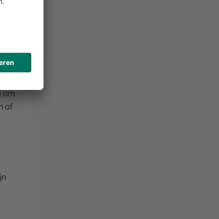
 in
ijn
e om
n of
jn