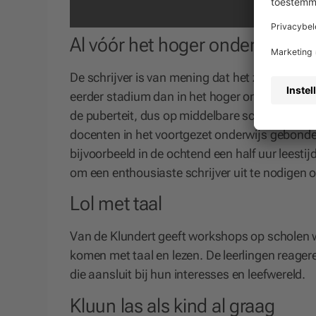
Al vóór het hoger onderwijs
De schrijver is van mening dat het zaadje om p
eerder stadium dan in het hoger onderwijs moet
de puberteit, dus op middelbare scholen. Dan
docenten in het voortgezet onderwijs gebond
bijvoorbeeld in de ochtend een half uur leesti
om een enthousiaste schrijver uit te nodigen o
Lol met taal
Van de Klundert geeft workshops op scholen wa
komen met taal en lezen. De leerlingen reagere
die aansluit bij hun interesses en leefwereld.
Kluun las als kind al graag