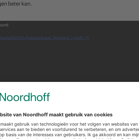
gen beter kan.
found
t/uploads/2022/01/Podcast-teaser_Raymond_1.mp4?_=1