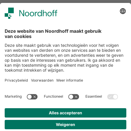
Alle events
START
Volg ons
Snel naar
Meer over Noordhoff
Contact