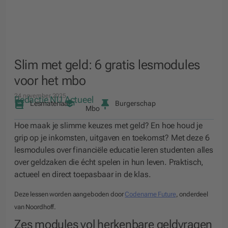
Slim met geld: 6 gratis lesmodules
voor het mbo
24 november 2025
Redactie NU Actueel
Lesmateriaal
Burgerschap
Mbo
Hoe maak je slimme keuzes met geld? En hoe houd je
grip op je inkomsten, uitgaven en toekomst? Met deze 6
lesmodules over financiële educatie leren studenten alles
over geldzaken die écht spelen in hun leven. Praktisch,
actueel en direct toepasbaar in de klas.
Deze lessen worden aangeboden door
Codename Future
, onderdeel
van Noordhoff.
Zes modules vol herkenbare geldvragen