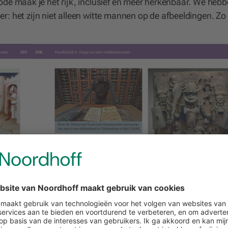
ode maak je het rijk, inclusief en meer herkenbaar. We hebb
: het zijn niet alleen witte mannen op de afbeeldingen. Zo