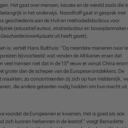
agen. Het gaat over mensen, keuzes en de wereld zoals die 
 belangrijk in het onderwijs. Noordhoff gaat in gesprek met
cus geschiedenis aan de HvA en methodedidacticus voor
Hijstek (educatief auteur, eindredacteur en bouwplanmaker 
e
Geschiedeniswerkplaats
uit heeft gezet).
ggen is, vertelt Hans Bulthuis: “Op meerdere manieren naar ie
ngsreizen bijvoorbeeld: wat vonden de Afrikanen ervan dat
e
 veel mensen niet dat in de 15
eeuw er vanuit China eno
l groter dan de schepen van de Europese ontdekkers. De
 maakten; zo concentreerden zij zich op hun middenrijk, w
peanen, die andere gebieden nodig hadden om hun macht uit 
rika voordat de Europeanen er kwamen. Het is goed als ook
d zich kunnen herkennen in de lesstof.” voegt Bernadette