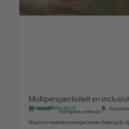
Multiperspectiviteit en inclusiv
Redactie Noordhoff
8 december 2025
Artikel
Geschied
Voortgezet onderwijs
Waarom meerdere perspectieven belangrijk zi