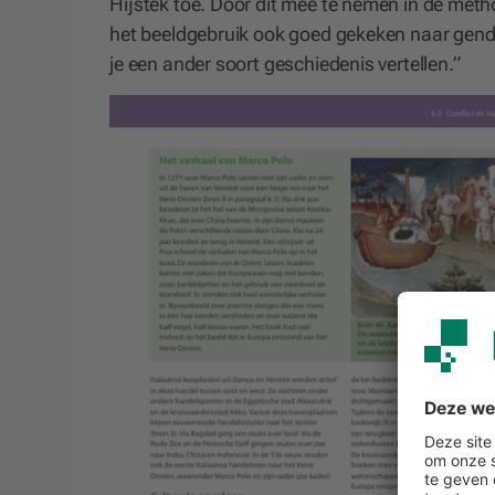
Hijstek toe. Door dit mee te nemen in de meth
het beeldgebruik ook goed gekeken naar gender
je een ander soort geschiedenis vertellen.”