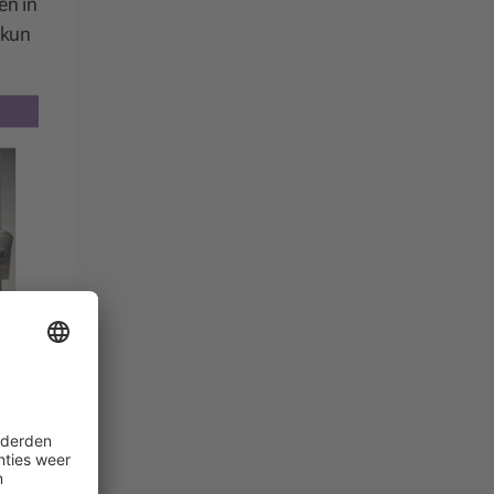
en in
 kun