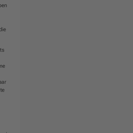
toen
die
ts
rme
aar
te