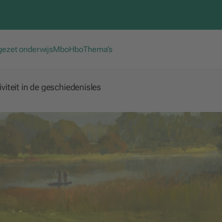
gezet onderwijs
Mbo
Hbo
Thema’s
iviteit in de geschiedenisles