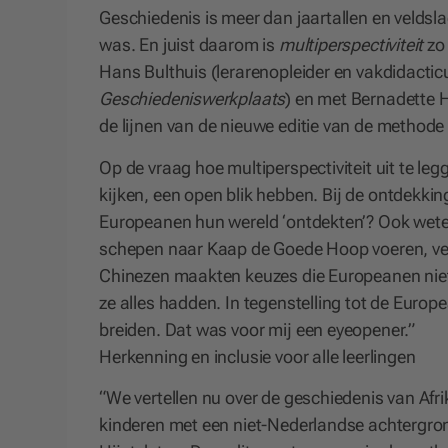
Geschiedenis is meer dan jaartallen en veldsl
was. En juist daarom is
multiperspectiviteit
zo
Hans Bulthuis (lerarenopleider en vakdidacti
Geschiedeniswerkplaats
) en met Bernadette 
de lijnen van de nieuwe editie van de method
Op de vraag hoe multiperspectiviteit uit te le
kijken, een open blik hebben. Bij de ontdekki
Europeanen hun wereld ‘ontdekten’? Ook weten
schepen naar Kaap de Goede Hoop voeren, vee
Chinezen maakten keuzes die Europeanen niet
ze alles hadden. In tegenstelling tot de Euro
breiden. Dat was voor mij een eyeopener.”
Herkenning en inclusie voor alle leerlingen
“We vertellen nu over de geschiedenis van Af
kinderen met een niet-Nederlandse achtergron