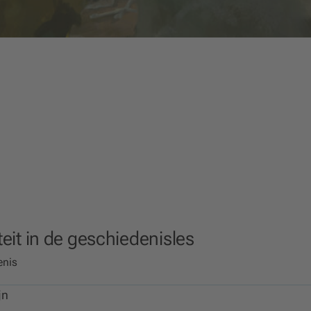
iteit in de geschiedenisles
enis
jn