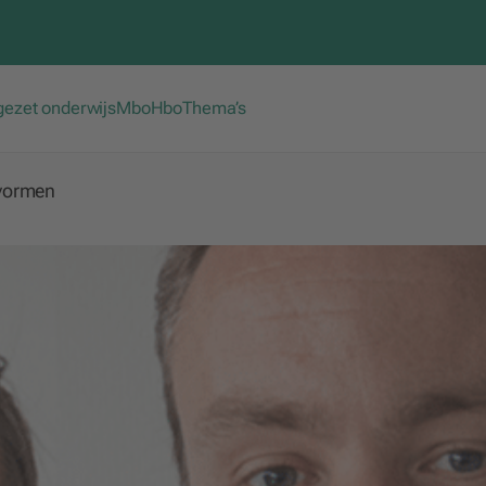
gezet onderwijs
Mbo
Hbo
Thema’s
vormen