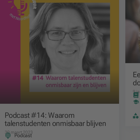
Ee
d
9 j
Podcast #14: Waarom
talenstudenten onmisbaar blijven
30 maart 2023
Podcast