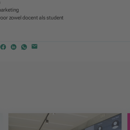
n
marketing
 voor zowel docent als student