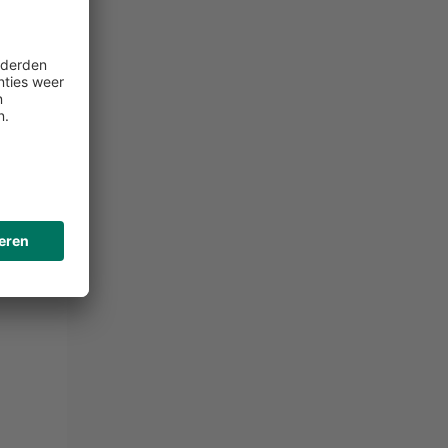
 en
e
, de
n