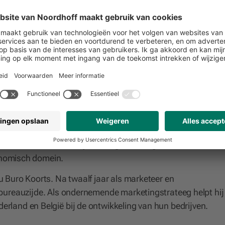
rmen
en
rnationalisering hebben grote invloed op de beroepspraktijk
it vraagt om (marketing-) professionals die een belangrijk
nken en handelen. In dit whitepaper geven ze uitleg over d
t belang van creativiteit als skill en de plek van de docent
n innovatie en heeft jarenlange ervaring in het ontwikkele
conomisch domein.
Buro Koorts. Na twaalf jaar als marketeer en
bureauzijde. Als ondernemende marketingstrateeg helpt hij
land en België bij de ontwikkeling van hun bedrijven.