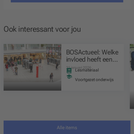
Ook interessant voor jou
BOSActueel: Welke
invloed heeft een
kiesdrempel op de
21 januari 2026
Lesmateriaal
uitslag van de
verkiezingen voor
Voortgezet onderwijs
de Tweede Kamer
in Nederland?
(bovenbouw)
Alle items