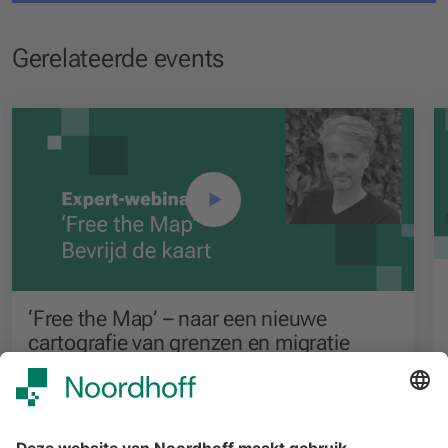
Gerelateerde events
‘Free the Map’ – naar een nieuwe
cartografie van grenzen en migratie
Voortgezet onderwijs