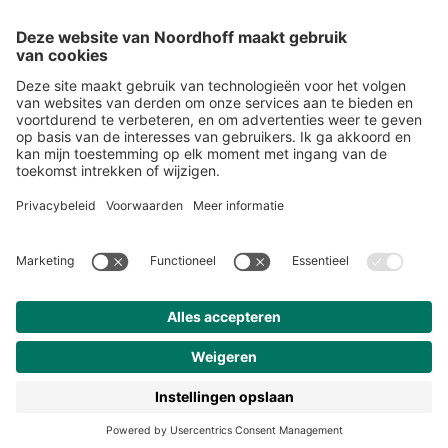
Alle events
START
Volg ons
Snel naar
Meer over Noordhoff
Contact
© 2026 Noordhoff Uitgevers BV
Algemene voorwaarden