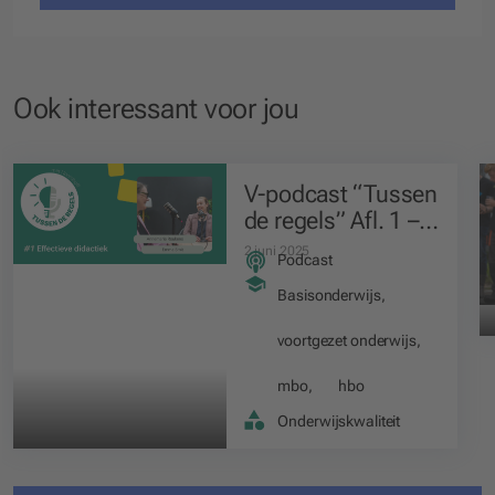
Ook interessant voor jou
V-podcast “Tussen
de regels” Afl. 1 –
Effectieve didactiek
2 juni 2025
Podcast
Basisonderwijs
,
voortgezet onderwijs
,
mbo
,
hbo
Onderwijskwaliteit