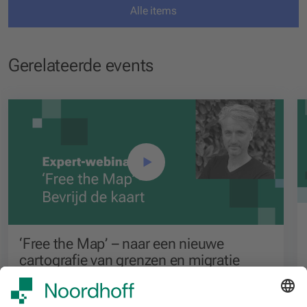
Alle items
Gerelateerde events
‘Free the Map’ – naar een nieuwe
cartografie van grenzen en migratie
Voortgezet onderwijs