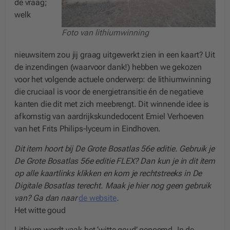
de vraag;
welk
Foto van lithiumwinning
nieuwsitem zou jij graag uitgewerkt zien in een kaart? Uit
de inzendingen (waarvoor dank!) hebben we gekozen
voor het volgende actuele onderwerp: de lithiumwinning
die cruciaal is voor de energietransitie én de negatieve
kanten die dit met zich meebrengt. Dit winnende idee is
afkomstig van aardrijkskundedocent Emiel Verhoeven
van het Frits Philips-lyceum in Eindhoven.
Dit item hoort bij De Grote Bosatlas 56e editie. Gebruik je
De Grote Bosatlas 56e editie FLEX? Dan kun je in dit item
op alle kaartlinks klikken en kom je rechtstreeks in De
Digitale Bosatlas terecht. Maak je hier nog geen gebruik
van? Ga dan naar
de website
.
Het witte goud
Lithium wordt vaak het ‘witte goud’ genoemd. In de