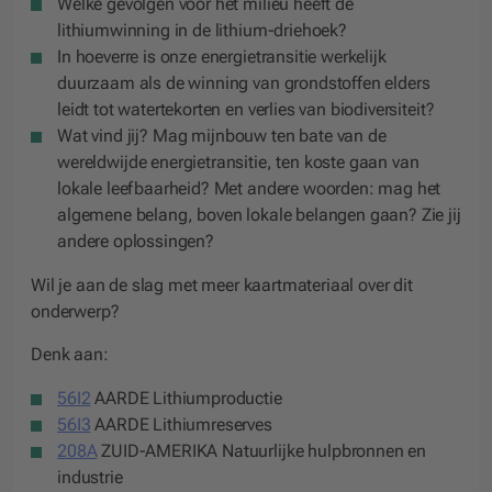
Welke gevolgen voor het milieu heeft de
lithiumwinning in de lithium-driehoek?
In hoeverre is onze energietransitie werkelijk
duurzaam als de winning van grondstoffen elders
leidt tot watertekorten en verlies van biodiversiteit?
Wat vind jij? Mag mijnbouw ten bate van de
wereldwijde energietransitie, ten koste gaan van
lokale leefbaarheid? Met andere woorden: mag het
algemene belang, boven lokale belangen gaan? Zie jij
andere oplossingen?
Wil je aan de slag met meer kaartmateriaal over dit
onderwerp?
Denk aan:
56I2
AARDE Lithiumproductie
56I3
AARDE Lithiumreserves
208A
ZUID-AMERIKA Natuurlijke hulpbronnen en
industrie