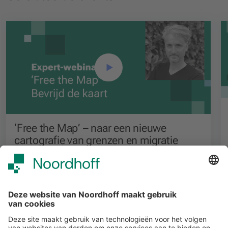
‘Free the Map’ – naar een nieuwe
cartografie van grenzen en migratie
Voortgezet onderwijs
Alle events