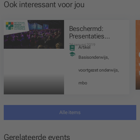
Ook interessant voor jou
Beschermd:
Presentaties
Nationaal Reken-
26 januari 2019
Artikel
en
Wiskundecongres
Basisonderwijs
,
voortgezet onderwijs
,
mbo
Alle items
Gerelateerde events