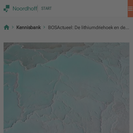
START
Kennisbank
BOSActueel: De lithiumdriehoek en de schaduwkant van de energietransitie