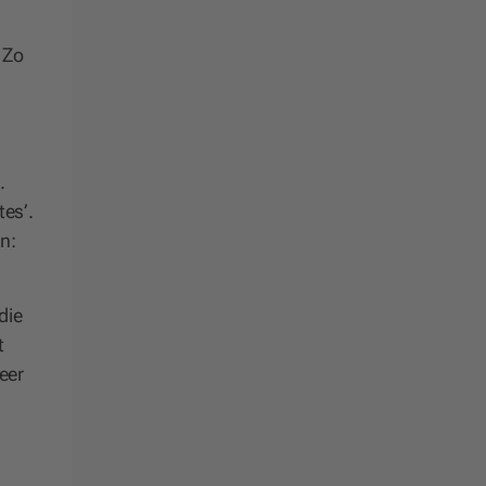
 Zo
.
tes’.
n:
die
t
eer