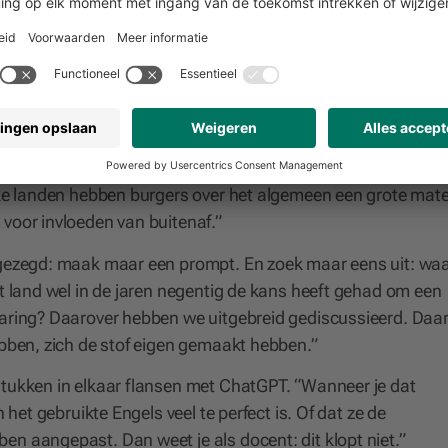
r de mogelijkheden van AI in het onderwijs vertelde Bakker 
eef ik wel eens researchopdrachten. Met een goede prompt h
en ze dan een presentatie van maken, waarbij ze ook moete
n correct is.”
nor-studenten het vak ‘Geopolitics’. “We behandelen daarin 
rijke landen hebben burgers over het algemeen een grote mat
 voor invloeden van buitenaf.”
e gezegd: maak maar een prompt. En zoek maar eens uit: w
et land wel in de jaren negentig de kans heeft gehad om een
laring? Daarover hebben we uitgebreid gediscussieerd. Daa
ebben, zich de stof eigen gemaakt hebben.”
kstukken in elkaar flansen met ChatGPT. “Wanneer je dat
n het gebruikte Engels veel te perfect is. Of dat ze de
n aangepast. Dan weet je als docent: dit klopt niet.”