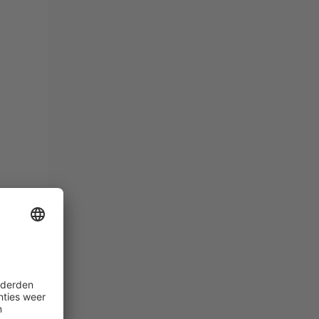
le
 aan