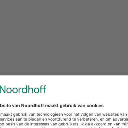
n lesstof
Hogeschool Rotterdam, is razend enthousiast over Artificië
tGPT in zijn lessen als verrijkingsmateriaal en om studenten