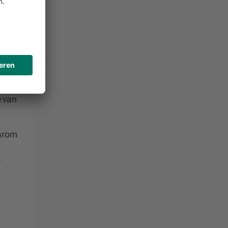
over
ebben
n
o.a.
e van
aarom
r