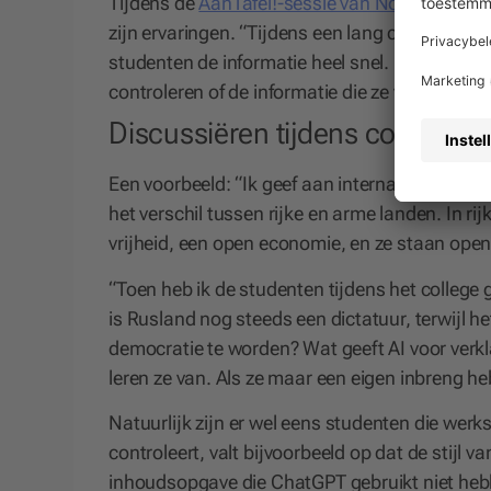
Tijdens de
AanTafel!-sessie van Noordhoff
ove
zijn ervaringen. “Tijdens een lang college g
studenten de informatie heel snel. Daar moet
controleren of de informatie die ze van AI krijge
Discussiëren tijdens college
Een voorbeeld: “Ik geef aan internationale Mi
het verschil tussen rijke en arme landen. In 
vrijheid, een open economie, en ze staan open
“Toen heb ik de studenten tijdens het colleg
is Rusland nog steeds een dictatuur, terwijl h
democratie te worden? Wat geeft AI voor verk
leren ze van. Als ze maar een eigen inbreng h
Natuurlijk zijn er wel eens studenten die wer
controleert, valt bijvoorbeeld op dat de stijl va
inhoudsopgave die ChatGPT gebruikt niet hebbe