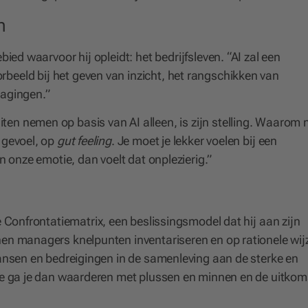
n
bied waarvoor hij opleidt: het bedrijfsleven. “AI zal een
rbeeld bij het geven van inzicht, het rangschikken van
dagingen.”
n nemen op basis van AI alleen, is zijn stelling. Waarom n
p gevoel, op
gut feeling
. Je moet je lekker voelen bij een
n onze emotie, dan voelt dat onplezierig.”
Confrontatiematrix, een beslissingsmodel dat hij aan zijn
nen managers knelpunten inventariseren en op rationele wij
kansen en bedreigingen in de samenleving aan de sterke en
Die ga je dan waarderen met plussen en minnen en de uitkom