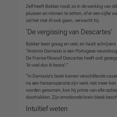
Zelf heeft Bakker nooit zo in de werking van d
plussen en minnen te zetten, of er een cijfer 
zal het met AI ook gaan, verwacht hij.
‘De vergissing van Descartes’
Bakker leest graag en veel, en haalt schrijvers
“Antonio Damasio is een Portugese neuroloog e
De Franse filosoof Descartes heeft ooit gezeg
‘Ik voel dus ik besta’.”
“In Damasio’s boek komen verschillende cases
na een hersenoperatie zijn werk niet meer kon 
worden genomen, kon hij prima van alle opti
doorhakken. Zijn emotionele brein bleek besc
Intuïtief weten