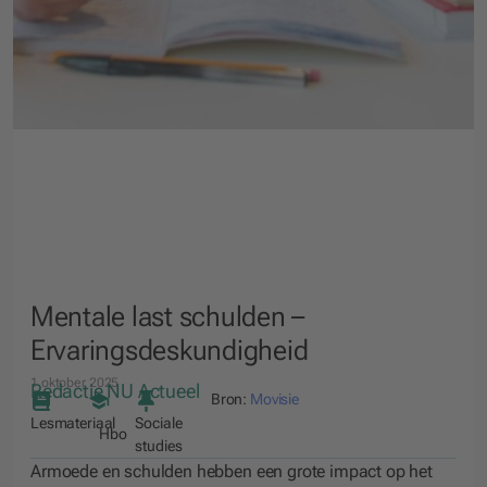
Mentale last schulden –
Ervaringsdeskundigheid
1 oktober 2025
Redactie NU Actueel
Bron:
Movisie
Lesmateriaal
Sociale
Hbo
studies
Armoede en schulden hebben een grote impact op het