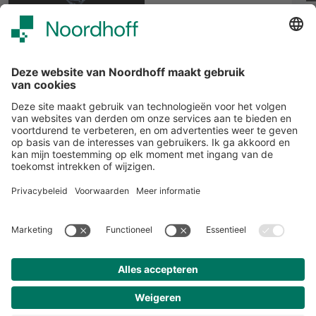
Alle items
START
Volg ons
Snel naar
Meer over Noordhoff
Contact