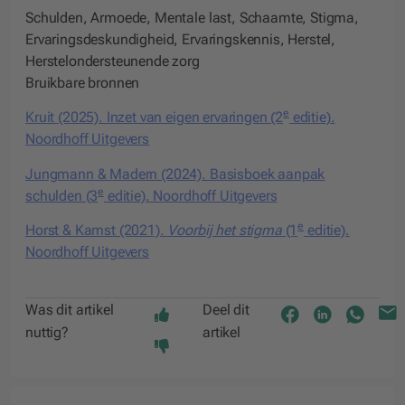
Schulden, Armoede, Mentale last, Schaamte, Stigma,
Ervaringsdeskundigheid, Ervaringskennis, Herstel,
Herstelondersteunende zorg
Bruikbare bronnen
e
Kruit (2025). Inzet van eigen ervaringen (2
editie).
Noordhoff Uitgevers
Jungmann & Madern (2024). Basisboek aanpak
e
schulden (3
editie). Noordhoff Uitgevers
e
Horst & Kamst (2021).
Voorbij het stigma
(1
editie).
Noordhoff Uitgevers
Was dit artikel
Deel dit
nuttig?
artikel