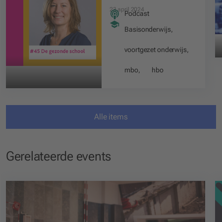
23 april 2024
Podcast
Basisonderwijs
,
voortgezet onderwijs
,
mbo
,
hbo
Alle items
Gerelateerde events