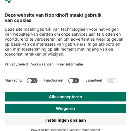
Alle events
START
Volg ons
Snel naar
Meer over Noordhoff
Contact
© 2026 Noordhoff Uitgevers BV
Algemene voorwaarden