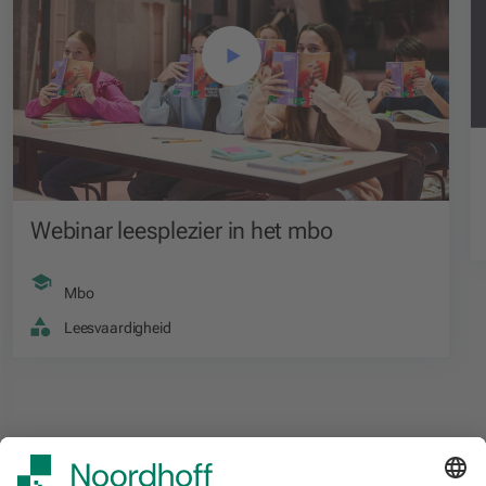
Webinar leesplezier in het mbo
Mbo
Leesvaardigheid