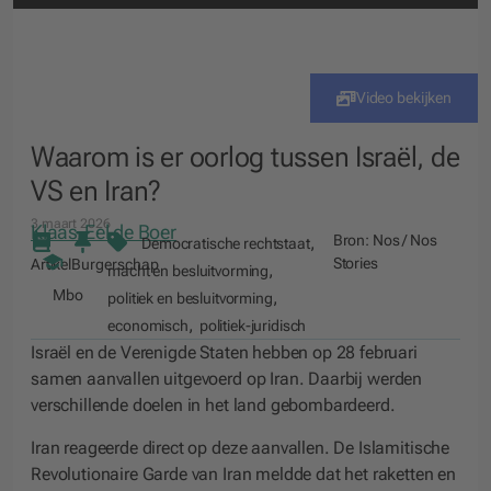
Video bekijken
Waarom is er oorlog tussen Israël, de
VS en Iran?
3 maart 2026
Klaas-Eel de Boer
Bron:
Nos / Nos
,
Democratische rechtstaat
Stories
Artikel
Burgerschap
,
macht en besluitvorming
Mbo
,
politiek en besluitvorming
,
economisch
politiek-juridisch
Israël en de Verenigde Staten hebben op 28 februari
samen aanvallen uitgevoerd op Iran. Daarbij werden
verschillende doelen in het land gebombardeerd.
Iran reageerde direct op deze aanvallen. De Islamitische
Revolutionaire Garde van Iran meldde dat het raketten en