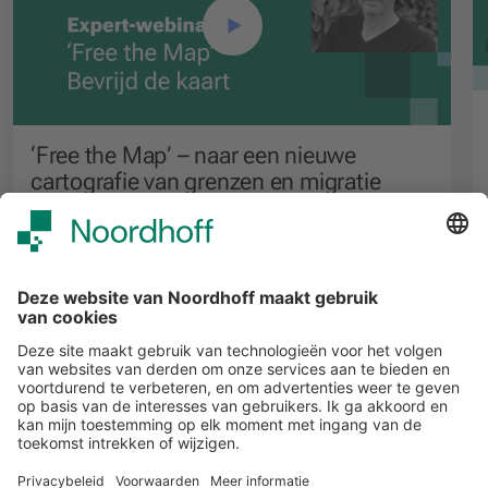
‘Free the Map’ – naar een nieuwe
cartografie van grenzen en migratie
Voortgezet onderwijs
Alle events
START
Volg ons
Snel naar