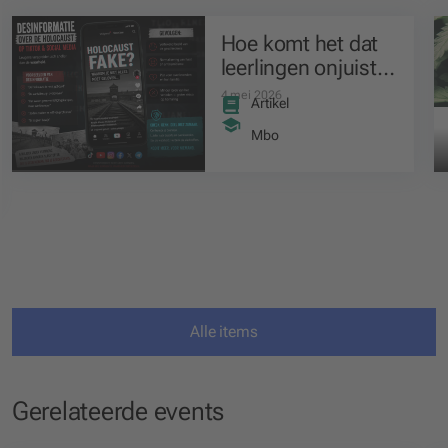
Hoe komt het dat
leerlingen onjuiste
informatie over de
4 mei 2026
Artikel
Holocaust
geloven?
Mbo
Alle items
Gerelateerde events