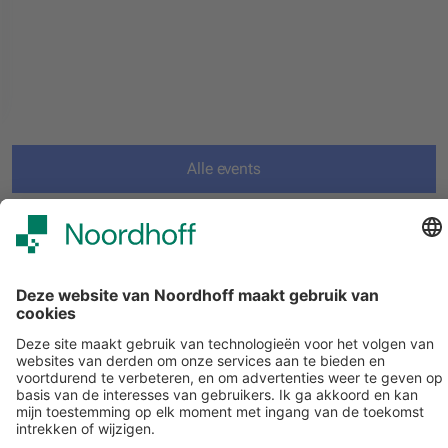
Alle events
START
Volg ons
Snel naar
Meer over Noordhoff
Contact