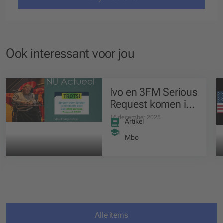
Ook interessant voor jou
Ivo en 3FM Serious
Request komen in
actie voor Spieren
16 december 2025
Artikel
voor Spieren
Mbo
Alle items