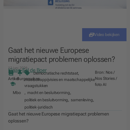
Video bekijken
Gaat het nieuwe Europese
migratiepact problemen oplossen?
12 juni 2026
Klaas-Eel de Boer
Bron:
Nos /
,
Democratische rechtstaat
Nos Stories /
Artikel
Burgerschap
maatschappijvisies en maatschappelijke
foto AI
vraagstukken
,
,
Mbo
macht en besluitvorming
,
,
politiek en besluitvorming
samenleving
politiek-juridisch
Gaat het nieuwe Europese migratiepact problemen
oplossen?