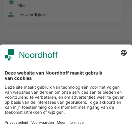
Mbo
Leesvaardigheid
Alle events
START
Volg ons
Snel naar