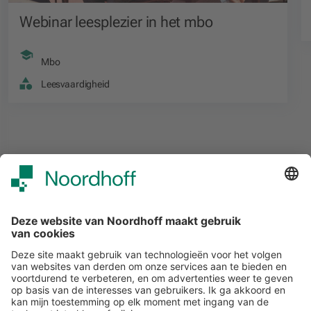
Webinar leesplezier in het mbo
Mbo
Leesvaardigheid
Alle events
START
Volg ons