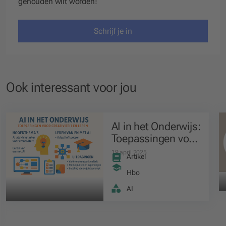
gehouden wilt worden!
Schrijf je in
Ook interessant voor jou
AI in het Onderwijs:
Toepassingen voor
Creativiteit en
19 april 2025
Artikel
Leren
Hbo
AI