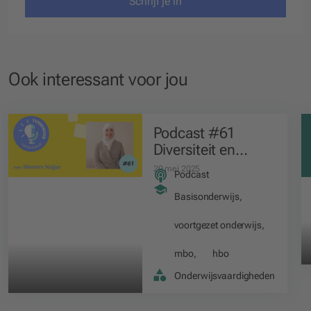
Schrijf je in
Ook interessant voor jou
Podcast #61
Diversiteit en
hoogbegaafdheid
20 mei 2025
Podcast
Basisonderwijs
,
voortgezet onderwijs
,
mbo
,
hbo
Onderwijsvaardigheden