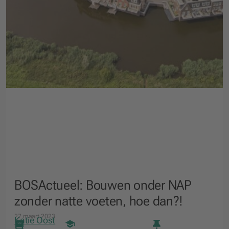
BOSActueel: Bouwen onder NAP
zonder natte voeten, hoe dan?!
27 maart 2023
Katie Oost