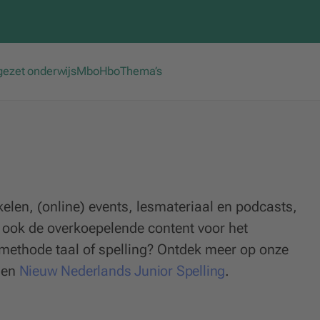
gezet onderwijs
Mbo
Hbo
Thema’s
g
kelen, (online) events, lesmateriaal en podcasts,
jk ook de overkoepelende content voor het
smethode taal of spelling? Ontdek meer op onze
en
Nieuw Nederlands Junior Spelling
.