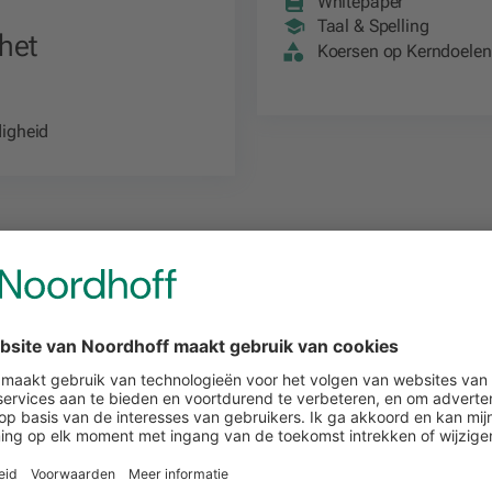
Whitepaper
versterken’
Taal & Spelling
het
Koersen op Kerndoelen
igheid
isonderwijs