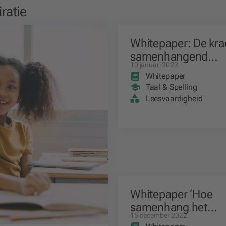
iratie
Whitepaper: De kra
samenhangend
10 januari 2023
taalonderwijs
Whitepaper
Taal & Spelling
Leesvaardigheid
Whitepaper ‘Hoe
samenhang het
15 december 2022
leesonderwijs kan