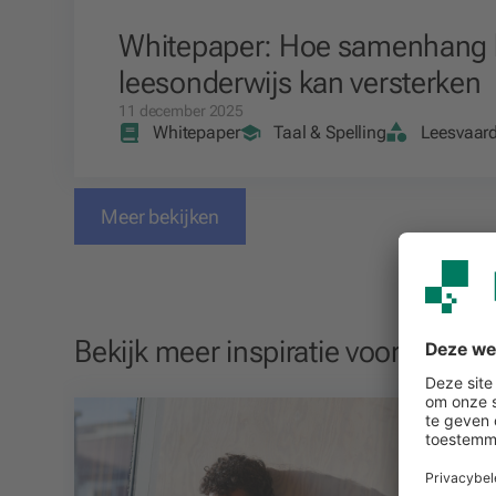
Whitepaper: Hoe samenhang 
leesonderwijs kan versterken
11 december 2025
Whitepaper
Taal & Spelling
Leesvaard
Meer bekijken
Bekijk meer inspiratie voor het
bas