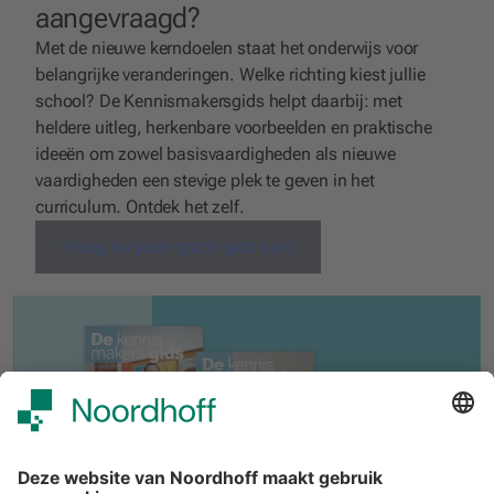
aangevraagd?
Met de nieuwe kerndoelen staat het onderwijs voor
belangrijke veranderingen. Welke richting kiest jullie
school? De Kennismakersgids helpt daarbij: met
heldere uitleg, herkenbare voorbeelden en praktische
ideeën om zowel basisvaardigheden als nieuwe
vaardigheden een stevige plek te geven in het
curriculum. Ontdek het zelf.
Vraag nu jouw gratis gids aan!