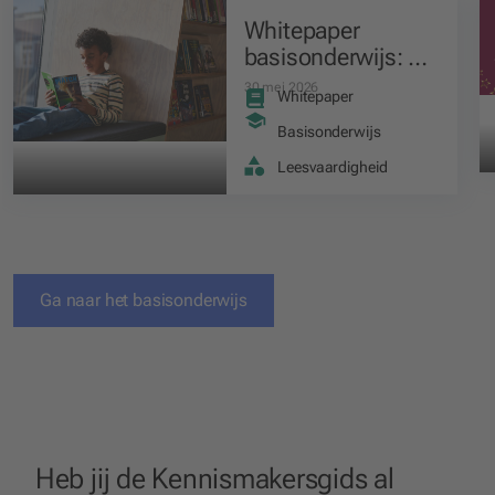
Whitepaper
basisonderwijs: 10
werkvormen voor
30 mei 2026
Whitepaper
meer leesmotivatie
in je les
Basisonderwijs
Leesvaardigheid
Ga naar het
basisonderwijs
Heb jij de Kennismakersgids al