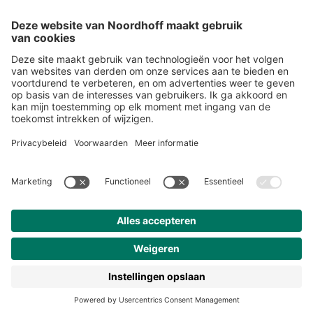
Alle events
START
Volg ons
Snel naar
Meer over Noordhoff
Contact
© 2026 Noordhoff Uitgevers BV
Algemene voorwaarden