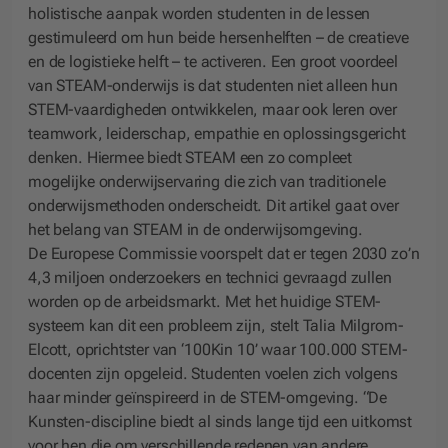
holistische aanpak worden studenten in de lessen
gestimuleerd om hun beide hersenhelften – de creatieve
en de logistieke helft – te activeren. Een groot voordeel
van STEAM-onderwijs is dat studenten niet alleen hun
STEM-vaardigheden ontwikkelen, maar ook leren over
teamwork, leiderschap, empathie en oplossingsgericht
denken. Hiermee biedt STEAM een zo compleet
mogelijke onderwijservaring die zich van traditionele
onderwijsmethoden onderscheidt. Dit artikel gaat over
het belang van STEAM in de onderwijsomgeving.
De Europese Commissie voorspelt dat er tegen 2030 zo’n
4,3 miljoen onderzoekers en technici gevraagd zullen
worden op de arbeidsmarkt. Met het huidige STEM-
systeem kan dit een probleem zijn, stelt Talia Milgrom-
Elcott, oprichtster van ‘100Kin 10’ waar 100.000 STEM-
docenten zijn opgeleid. Studenten voelen zich volgens
haar minder geïnspireerd in de STEM-omgeving. “De
Kunsten-discipline biedt al sinds lange tijd een uitkomst
voor hen die om verschillende redenen van andere