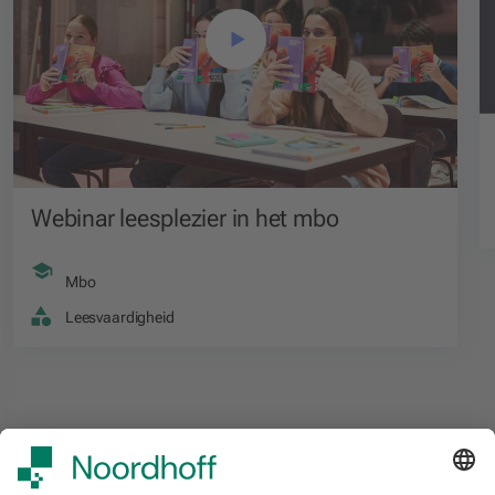
Webinar leesplezier in het mbo
Mbo
Leesvaardigheid