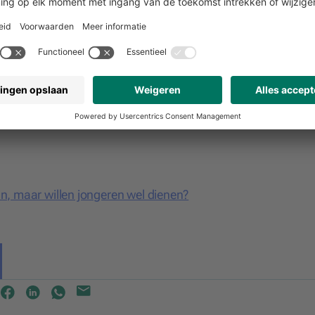
plichten om het land te verdedigen? Geef twee argumenten 
tairen gemotiveerd zijn? M.a.w.: leg uit waarom motivatie
ren vrijwillig kan stimuleren om bij Defensie te werken.
t volgens jou wel gerechtvaardigd zou kunnen zijn.
et een andere maatschappelijke verplichting, zoals leerplicht
un, maar willen jongeren wel dienen?