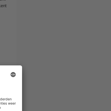
kent
ren?
n?