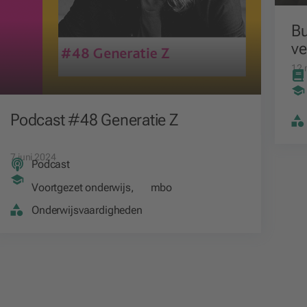
Bu
ve
12 
Podcast #48 Generatie Z
7 juni 2024
Podcast
Voortgezet onderwijs
,
mbo
Onderwijsvaardigheden