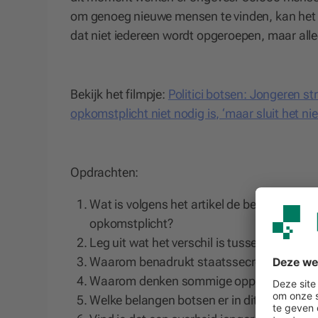
om genoeg nieuwe mensen te vinden, kan het k
dat niet iedereen wordt opgeroepen, maar all
Bekijk het filmpje:
Politici botsen: Jongeren st
opkomstplicht niet nodig is, ‘maar sluit het niet
Opdrachten:
Wat is volgens het artikel de belangrijkste
opkomstplicht?
Leg uit wat het verschil is tussen ‘dienstpl
Waarom benadrukt staatssecretaris Boswijk
Waarom denken sommige oppositiepartijen
Welke belangen botsen er in dit debat volge