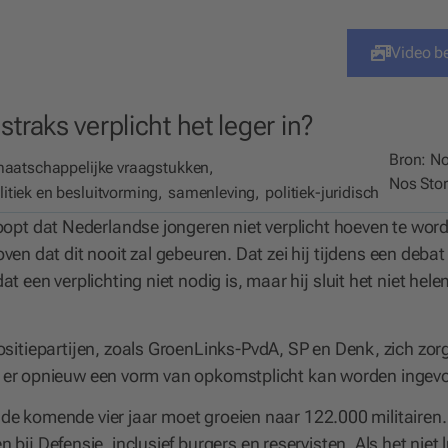
Video b
raks verplicht het leger in?
Bron:
No
maatschappelijke vraagstukken
,
Nos Stor
litiek en besluitvorming
,
samenleving
,
politiek-juridisch
opt dat Nederlandse jongeren niet verplicht hoeven te wor
oven dat dit nooit zal gebeuren. Dat zei hij tijdens een debat
 een verplichting niet nodig is, maar hij sluit het niet hel
itiepartijen, zoals GroenLinks-PvdA, SP en Denk, zich zor
dat er opnieuw een vorm van opkomstplicht kan worden ingev
 de komende vier jaar moet groeien naar 122.000 militairen
j Defensie, inclusief burgers en reservisten. Als het niet 