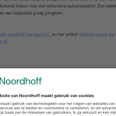
abinet kiezen voor een selectieve opkomstplicht. Dat bete
een een bepaalde groep jongeren.
raks verplicht het leger in?
en het artikel:
Kabinet hoopt dat
 uit’
 reden dat het kabinet nadenkt over een selectieve
icht’ en ‘opkomstplicht’.
 dat het invoeren van verplichtingen ‘in stapjes’ zal gebeu
 dat het plan negatieve gevolgen kan hebben voor jongere
ns het artikel?