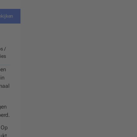
ekijken
s /
ies
den
 in
emaal
gen
oerd.
. Op
lukt