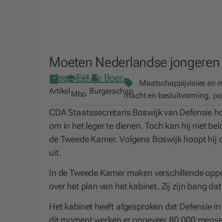
Moeten Nederlandse jongeren st
Klaas-Eel de Boer
8 maart 2026
Maatschappijvisies en 
Artikel
Burgerschap
Mbo
macht en besluitvorming
,
po
CDA Staatssecretaris Boswijk van Defensie ho
om in het leger te dienen. Toch kan hij niet bel
de Tweede Kamer. Volgens Boswijk hoopt hij dat
uit.
In de Tweede Kamer maken verschillende oppos
over het plan van het kabinet. Zij zijn bang 
Het kabinet heeft afgesproken dat Defensie in
dit moment werken er ongeveer 80.000 mensen bi