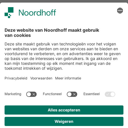
Alle events
START
Volg ons
Snel naar
Meer over Noordhoff
Contact