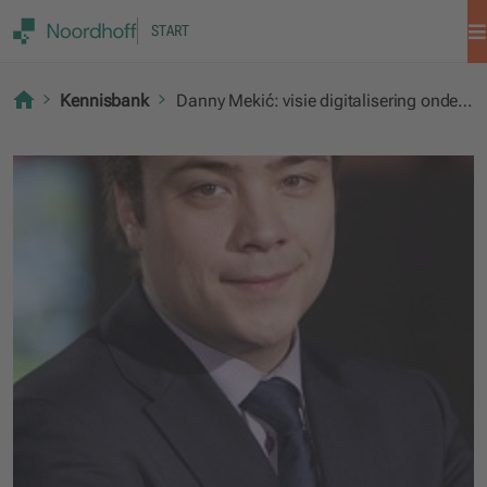
START
Kennisbank
Danny Mekić: visie digitalisering onderwijs