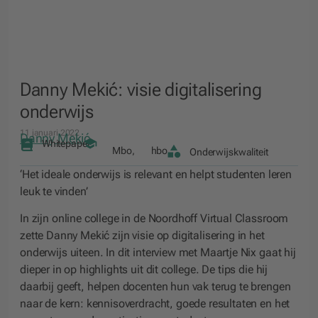
Danny Mekić: visie digitalisering
onderwijs
11 januari 2022
Danny Mekić
Whitepaper
Mbo
,
hbo
Onderwijskwaliteit
‘Het ideale onderwijs is relevant en helpt studenten leren
leuk te vinden’
In zijn online college in de Noordhoff Virtual Classroom
zette Danny Mekić zijn visie op digitalisering in het
onderwijs uiteen. In dit interview met Maartje Nix gaat hij
dieper in op highlights uit dit college. De tips die hij
daarbij geeft, helpen docenten hun vak terug te brengen
naar de kern: kennisoverdracht, goede resultaten en het