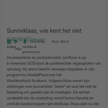
Sunneklaas, wie kent het niet
18 november 2025
Redactie NU Actueel
Economie,
Bron:
NU.nl
Artikel
rechten &
Hbo
governance
De presentator en podcastmaker Jan Roos is op
6 november 2025 door de politierechter vrijgesproken van
opruiing. Hij stond terecht vanwege uitspraken in zijn
programma
RoddelPraat
over het
Waddeneiland Ameland. Volgens Roos waren zijn
uitlatingen over journalisten “satire” en was het niet de
bedoeling om geweld aan te moedigen. De rechter
oordeelde dat de uitzending vooral humor bevatte en
vond de boodschappen niet strafbaar. Roos stelt nu dat