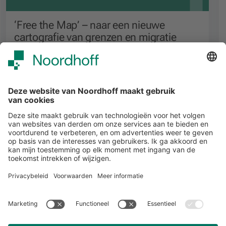
‘Free the Map’ – naar een nieuwe
cartografie van grenzen en migratie
Voortgezet onderwijs
Alle events
START
Volg ons
Snel naar
Meer over Noordhoff