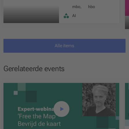
mbo
,
hbo
AI
Alle items
Gerelateerde events