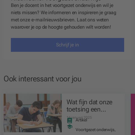
Ben je docent in het voortgezet onderwijs en wil je
niets missen? We
informeren
en
inspireren
je graag
met onze e-mailnieuwsbrieven. Laat ons weten
waarover je op de hoogte gehouden wilt worden!
Schrijf je in
Ook interessant voor jou
Wat fijn dat onze
toetsing een
puinhoop is
16 januari 2025
Artikel
Voortgezet onderwijs
,