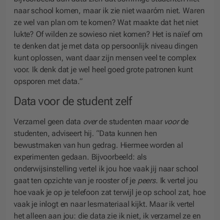
naar school komen, maar ik zie niet waaróm niet. Waren
ze wel van plan om te komen? Wat maakte dat het niet
lukte? Of wilden ze sowieso niet komen? Het is naïef om
te denken dat je met data op persoonlijk niveau dingen
kunt oplossen, want daar zijn mensen veel te complex
voor. Ik denk dat je wel heel goed grote patronen kunt
opsporen met data.”
Data voor de student zelf
Verzamel geen data
over
de studenten maar
voor
de
studenten, adviseert hij.
“
Data kunnen hen
bewustmaken van hun gedrag. Hiermee worden al
experimenten gedaan. Bijvoorbeeld: als
onderwijsinstelling vertel ik jou hoe vaak jij naar school
gaat ten opzichte van je rooster of je
peers
. Ik vertel jou
hoe vaak je op je telefoon zat terwijl je op school zat, hoe
vaak je inlogt en naar lesmateriaal kijkt. Maar ik vertel
het alleen aan jou: die data zie ik niet, ik verzamel ze en