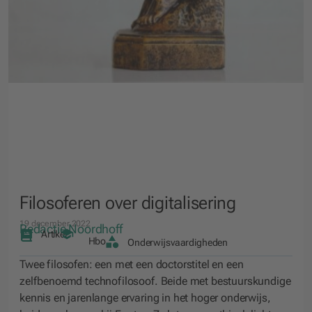
Filosoferen over digitalisering
19 december 2022
Redactie Noordhoff
Artikel
Hbo
Onderwijsvaardigheden
Twee filosofen: een met een doctorstitel en een
zelfbenoemd technofilosoof. Beide met bestuurskundige
kennis en jarenlange ervaring in het hoger onderwijs,