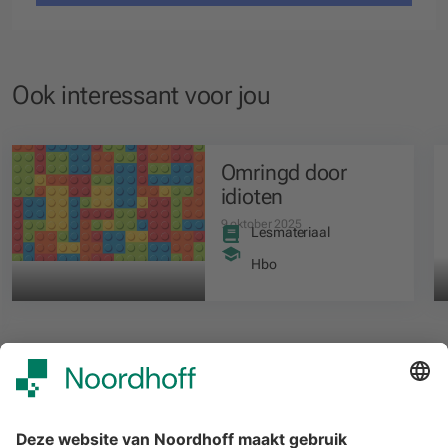
Ook interessant voor jou
Omringd door
idioten
9 oktober 2025
Lesmateriaal
Hbo