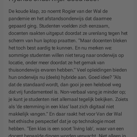
De koude klap, zo noemt Rogier van der Wal de
pandemie en het afstandsonderwijs dat daarmee
gepaard ging. Studenten voelden zich eenzaam,
docenten raakten uitgeput doordat ze urenlang tegen het
scherm van hun laptop praatten. “Maar docenten bleken
het toch best aardig te kunnen. En nu merken we:
sommige studenten willen niet terug naar onderwijs op
locatie, onder meer doordat ze het gemak van
thuisonderwijs ervaren hebben.” Veel opleidingen bieden
hun onderwijs nu (deels) hybride aan. Goed idee? “Als
dat de standaard wordt, dan gooi je een heleboel weg
dat vrij fundamenteel is. Non-verbaal vang je minder op;
je kunt je studenten niet allemaal tegelijk bekijken. Zoiets
als ‘de stemming in een klas’ laat zich digitaal niet
makkelijk vangen.” En daar raakt het voor Van der Wal
het ethische perspectief dat je op technologie moet
hebben. “Een klas is een soort ‘living lab’, waar van een
docent bepaalde dingen worden verwacht. Niet alleen in