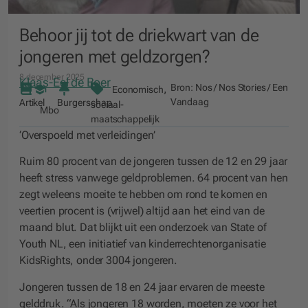
Behoor jij tot de driekwart van de
jongeren met geldzorgen?
8 december 2025
Klaas-Eel de Boer
Bron:
Nos / Nos Stories / Een
,
Economisch
Vandaag
Artikel
Burgerschap
sociaal-
Mbo
maatschappelijk
‘Overspoeld met verleidingen’
Ruim 80 procent van de jongeren tussen de 12 en 29 jaar
heeft stress vanwege geldproblemen. 64 procent van hen
zegt weleens moeite te hebben om rond te komen en
veertien procent is (vrijwel) altijd aan het eind van de
maand blut. Dat blijkt uit een onderzoek van State of
Youth NL, een initiatief van kinderrechtenorganisatie
KidsRights, onder 3004 jongeren.
Jongeren tussen de 18 en 24 jaar ervaren de meeste
gelddruk. “Als jongeren 18 worden, moeten ze voor het