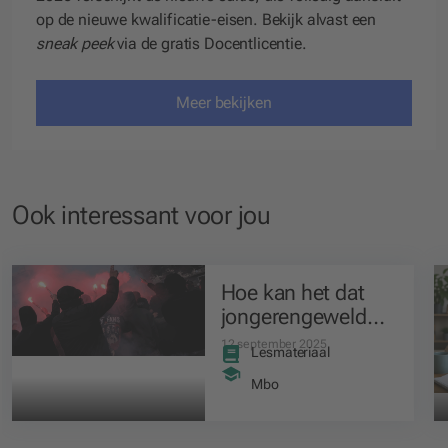
op de nieuwe kwalificatie-eisen. Bekijk alvast een
sneak peek
via de gratis Docentlicentie.
Meer bekijken
Ook interessant voor jou
Hoe kan het dat
jongerengeweld
zorgt voor tijdelijke
12 september 2025
Lesmateriaal
sluiting vijf
scholen?
Mbo