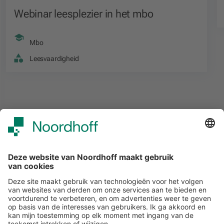
Webinar leesplezier in het mbo
Mbo
Leesvaardigheid
Alle events
START
Volg ons