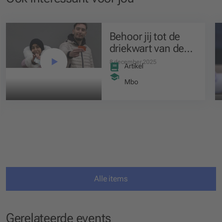
Behoor jij tot de
driekwart van de
jongeren met
8 december 2025
Artikel
geldzorgen?
Mbo
Alle items
Gerelateerde events