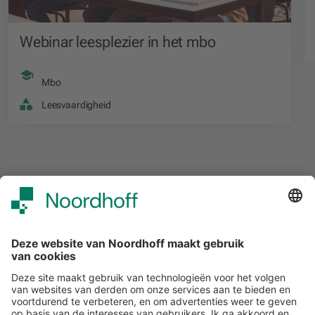
Webinar leesplezier in het mbo
Mbo
Leesvaardigheid
Alle events
START