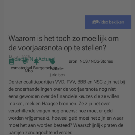
Video bekijken
Waarom is het toch zo moeilijk om
de voorjaarsnota op te stellen?
13 april 2025
Redactie NU Actueel
Bron:
NOS / NOS-Stories
Lesmateriaal
Burgerschap
Politiek-
Mbo
juridisch
De vier coalitiepartijen VVD, PVV, BBB en NSC zijn het bij
de onderhandelingen over de voorjaarsnota nog niet
eens geworden over de financiële keuzes die ze willen
maken, melden Haagse bronnen. Ze zijn het over
verschillende vragen nog oneens: hoe moet er geld
worden vrijgemaakt, hoeveel geld moet het zijn en waar
moet het aan worden besteed? Waarschijnlijk praten de
partijen zondagochtend verder.