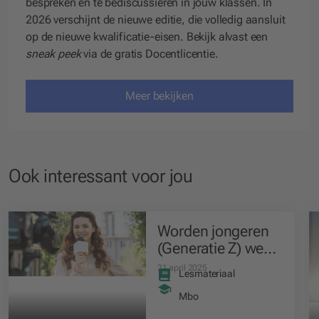
bespreken en te bediscussiëren in jouw klassen. In
2026 verschijnt de nieuwe editie, die volledig aansluit
op de nieuwe kwalificatie-eisen. Bekijk alvast een
sneak peek
via de gratis Docentlicentie.
Meer bekijken
Ook interessant voor jou
Worden jongeren
(Generatie Z) weer
geloviger?
21 april 2025
Lesmateriaal
Mbo