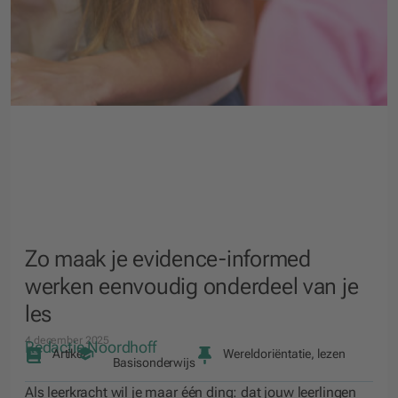
Zo maak je evidence-informed
werken eenvoudig onderdeel van je
les
4 december 2025
Redactie Noordhoff
Artikel
Wereldoriëntatie, lezen
Basisonderwijs
Als leerkracht wil je maar één ding: dat jouw leerlingen