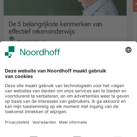
De 5 belangrijkste kenmerken van
effectief rekenonderwijs
Basisonderwijs
Alle events
START
Volg ons
Snel naar