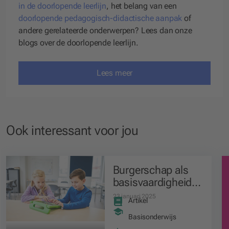
in de doorlopende leerlijn
, het belang van een
doorlopende pedagogisch-didactische aanpak
of
andere gerelateerde onderwerpen? Lees dan onze
blogs over de doorlopende leerlijn.
Lees meer
Ook interessant voor jou
Burgerschap als
basisvaardigheid
van leerlingen:
23 januari 2025
Artikel
context en
verplichtingen
Basisonderwijs