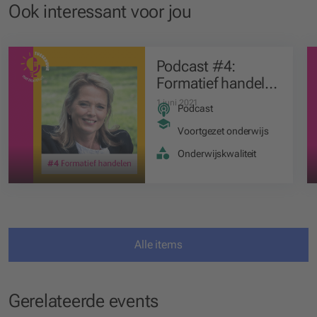
Ook interessant voor jou
Podcast #4:
Formatief handelen
in het vo
1 juni 2021
Podcast
Voortgezet onderwijs
Onderwijskwaliteit
Alle items
Gerelateerde events