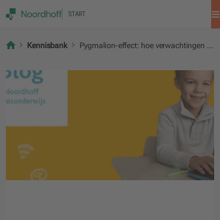
START
Kennisbank
Pygmalion-effect: hoe verwachtingen leraar leerprestaties beïnvloedt