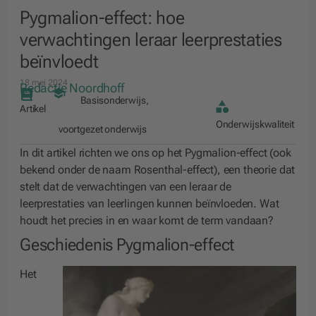
Pygmalion-effect: hoe
verwachtingen leraar leerprestaties
beïnvloedt
18 mei 2024
Redactie Noordhoff
Basisonderwijs
,
Artikel
Onderwijskwaliteit
voortgezet onderwijs
In dit artikel richten we ons op het Pygmalion-effect (ook
bekend onder de naam Rosenthal-effect), een theorie dat
stelt dat de verwachtingen van een leraar de
leerprestaties van leerlingen kunnen beïnvloeden. Wat
houdt het precies in en waar komt de term vandaan?
Geschiedenis Pygmalion-effect
Het