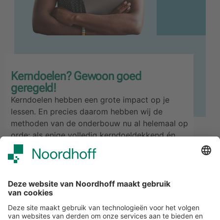
Kerndoelen? Gewoon goed
geregeld!
Kerndoelen hebben een grote impact op je
lessen. En precies daarom hebben wij de
methoden van de onderbouw nu al helemaal op
orde: als enige volledig kerndoeldekkend én
inclusief basisvaardigheden. Dat noemen wij
nou: gewoon goed geregeld. Benieuwd waar jij
staat?
Doe de kerndoelencheck