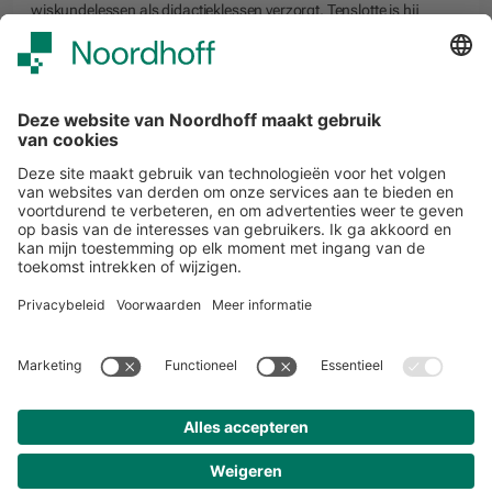
wiskundelessen als didactieklessen verzorgt. Tenslotte is hij
auteur bij Noordhoff en schrijft hij regelmatig voor vakblad
Nederlandse Vereniging van Wiskundeleraren (NVvW) over
creatief wiskundeonderwijs. Dankzij zijn praktische en
spelgerichte benadering brengt hij wiskunde dichter bij leerlingen
door actief, samenwerkend leren te stimuleren.
START
Volg ons
Snel naar
Meer over Noordhoff
Contact