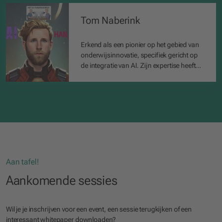
Tom Naberink
Erkend als een pionier op het gebied van
onderwijsinnovatie, specifiek gericht op
de integratie van AI. Zijn expertise heeft
hem tot een veelgevraagd spreker en
workshopleider gemaakt.
Aan tafel!
Aankomende sessies
Wil je je inschrijven voor een event, een sessie terugkijken of een
interessant whitepaper downloaden?