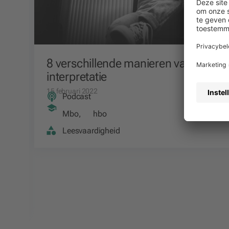
8 verschillende manieren van
interpretatie
15 februari 2022
Podcast
Mbo
,
hbo
Leesvaardigheid