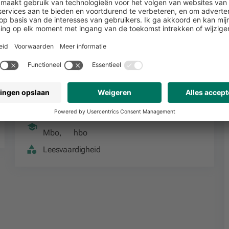
Stimuleer plezier voor lezen in de
puberteit
11 januari 2022
Podcast
Mbo
,
hbo
Leesvaardigheid