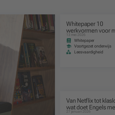
Whitepaper 10
werkvormen voor 
13 mei 2026
leesmotivatie in je l
Whitepaper
Voortgezet onderwijs
Leesvaardigheid
Van Netflix tot klasl
wat doet Engels m
27 januari 2026
jongeren?