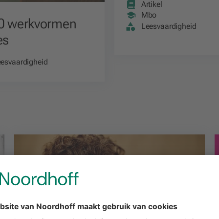
Artikel
Mbo
10 werkvormen
Leesvaardigheid
es
esvaardigheid