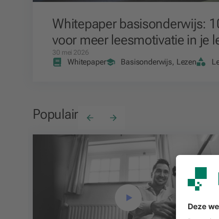
Whitepaper basisonderwijs: 
voor meer leesmotivatie in je l
30 mei 2026
Whitepaper
Basisonderwijs, Lezen
Le
Populair